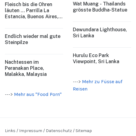
Wat Muang - Thailands
Fleisch bis die Ohren
grösste Buddha-Statue
läuten ... Parrilla La
Estancia, Buenos Aires,
Argentina
Dewundara Lighthouse,
Sri Lanka
Endlich wieder mal gute
Steinpilze
Hurulu Eco Park
Viewpoint, Sri Lanka
Nachtessen im
Peranakan Place,
Malakka, Malaysia
--->
Mehr zu Füsse auf
Reisen
--->
Mehr aus "Food Porn"
Links
/
Impressum
/
Datenschutz
/
Sitemap