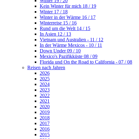
Winter 19 / 20
Kein Winter für mich 18 / 19
Winter 17 / 18
Winter in der Wärme 16 / 17
Winterreise 15 / 16
Rund um die Welt 14 / 15
In Asien 12 / 13
Vietnam und Australien - 11 / 12
In der Wärme Mexicos - 10 / 11
Down Under 09 / 10
Mexico's Pazifikküste 08 / 09
Florida und On the Road to California - 07 / 08
Reisen nach Jahren
2026
2025
2024
2023
2022
2021
2020
2019
2018
2017
2016
2015