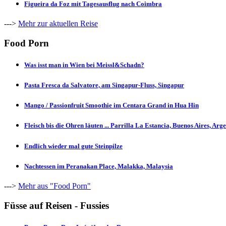
Figueira da Foz mit Tagesausflug nach Coimbra
--->
Mehr zur aktuellen Reise
Food Porn
Was isst man in Wien bei Meissl&Schadn?
Pasta Fresca da Salvatore, am Singapur-Fluss, Singapur
Mango / Passionfruit Smoothie im Centara Grand in Hua Hin
Fleisch bis die Ohren läuten ... Parrilla La Estancia, Buenos Aires, Arg
Endlich wieder mal gute Steinpilze
Nachtessen im Peranakan Place, Malakka, Malaysia
--->
Mehr aus "Food Porn"
Füsse auf Reisen - Fussies