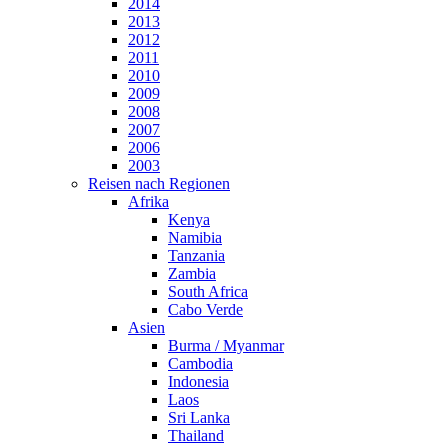
2014
2013
2012
2011
2010
2009
2008
2007
2006
2003
Reisen nach Regionen
Afrika
Kenya
Namibia
Tanzania
Zambia
South Africa
Cabo Verde
Asien
Burma / Myanmar
Cambodia
Indonesia
Laos
Sri Lanka
Thailand