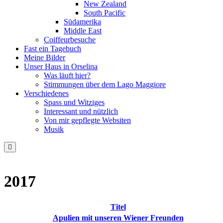
New Zealand
South Pacific
Südamerika
Middle East
Coiffeurbesuche
Fast ein Tagebuch
Meine Bilder
Unser Haus in Orselina
Was läuft hier?
Stimmungen über dem Lago Maggiore
Verschiedenes
Spass und Witziges
Interessant und nützlich
Von mir gepflegte Websiten
Musik
2017
Titel
Apulien mit unseren Wiener Freunden