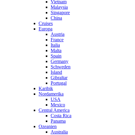
Vietnam
Malaysia
Singapore
China
Cruises
Europa
Austria
France
Italia
Malta
Spain
Germany
Schweden
Island
Gibraltar
Portugal
Karibik
Nordamerika
USA
Mexico
Central America
Costa Rica
Panama
Ozeanien
Australia