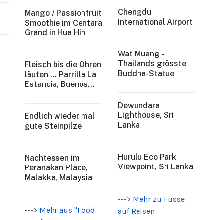
Chengdu
Mango / Passionfruit
International Airport
Smoothie im Centara
Grand in Hua Hin
Wat Muang -
Thailands grösste
Fleisch bis die Ohren
Buddha-Statue
läuten ... Parrilla La
Estancia, Buenos
Aires, Argentina
Dewundara
Lighthouse, Sri
Endlich wieder mal
Lanka
gute Steinpilze
Hurulu Eco Park
Nachtessen im
Viewpoint, Sri Lanka
Peranakan Place,
Malakka, Malaysia
--->
Mehr zu Füsse
--->
Mehr aus "Food
auf Reisen