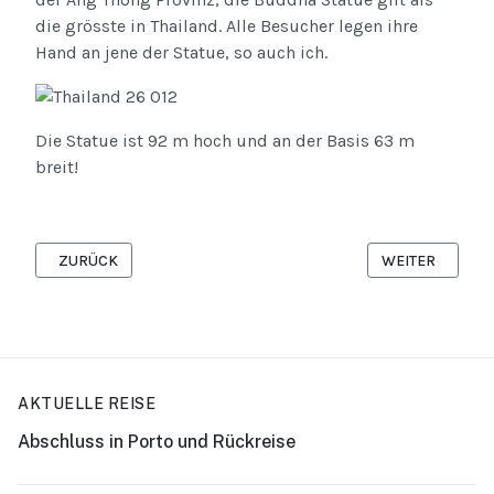
die grösste in Thailand. Alle Besucher legen ihre
Hand an jene der Statue, so auch ich.
Die Statue ist 92 m hoch und an der Basis 63 m
breit!
VORHERIGER BEITRAG: CHENGDU INTERNATIONAL AIRPORT
NÄCHSTER BEIT
ZURÜCK
WEITER
AKTUELLE REISE
Abschluss in Porto und Rückreise