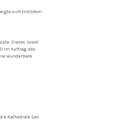
zeigte sich trotzdem
Küste. Dieses Juwel
0 im Auftrag des
 eine wunderbare
 die Kathedrale San
.