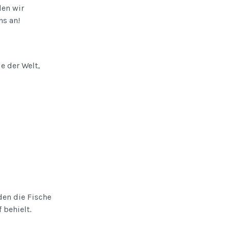
den wir
ns an!
e der Welt,
den die Fische
 behielt.