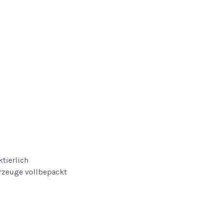
ktierlich
hrzeuge vollbepackt