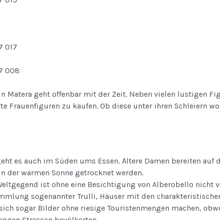
in Matera geht offenbar mit der Zeit. Neben vielen lustigen Fi
erte Frauenfiguren zu kaufen. Ob diese unter ihren Schleiern w
geht es auch im Süden ums Essen. Ältere Damen bereiten auf de
 in der warmen Sonne getrocknet werden.
Weltgegend ist ohne eine Besichtigung von Alberobello nicht vo
mmlung sogenannter Trulli, Häuser mit den charakteristisch
 sich sogar Bilder ohne riesige Touristenmengen machen, obw
 engen Strassen bevölkerten.