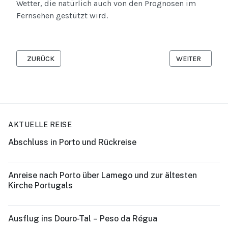
Wetter, die natürlich auch von den Prognosen im
Fernsehen gestützt wird.
VORHERIGER BEITRAG: SANIBEL ISLAND
NÄCHSTER BEIT
ZURÜCK
WEITER
AKTUELLE REISE
Abschluss in Porto und Rückreise
Anreise nach Porto über Lamego und zur ältesten
Kirche Portugals
Ausflug ins Douro-Tal – Peso da Régua