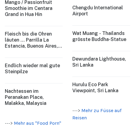
Mango / Passionfruit
Chengdu International
Smoothie im Centara
Airport
Grand in Hua Hin
Wat Muang - Thailands
Fleisch bis die Ohren
grösste Buddha-Statue
läuten ... Parrilla La
Estancia, Buenos Aires,
Argentina
Dewundara Lighthouse,
Sri Lanka
Endlich wieder mal gute
Steinpilze
Hurulu Eco Park
Viewpoint, Sri Lanka
Nachtessen im
Peranakan Place,
Malakka, Malaysia
--->
Mehr zu Füsse auf
Reisen
--->
Mehr aus "Food Porn"